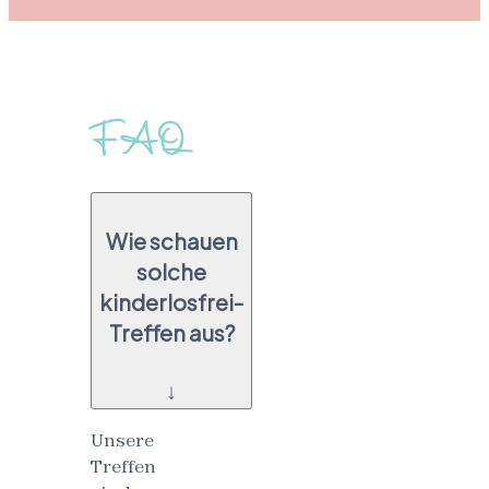
FAQ
Wie schauen
solche
kinderlosfrei-
Treffen aus?
↓
Unsere
Treffen