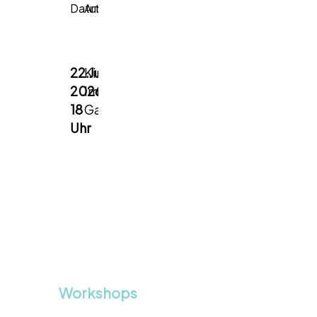
Datum
Art
Kosten
Treffpunkt
22.Juli
Kinderlosfrei
kostenlos
Gastgarten
2026,
im
Zur
18
Gastgarten
Eiche,
Uhr
Innstraße
85,
6020
Innsbruck
↗
Workshops