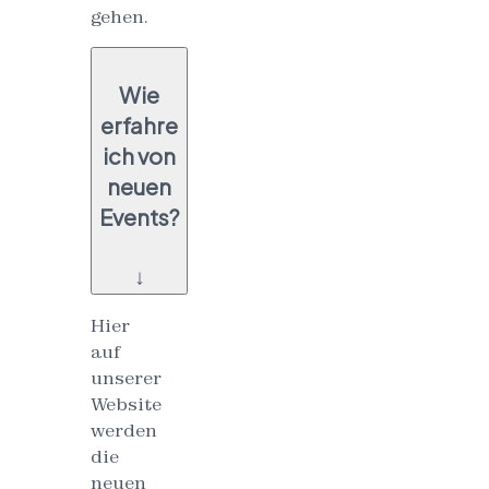
gehen.
Wie
erfahre
ich von
neuen
Events?
↓
Hier
auf
unserer
Website
werden
die
neuen