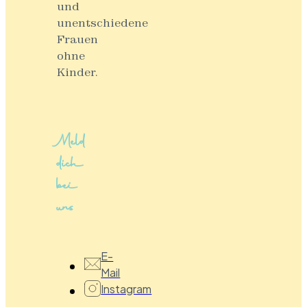
und
unentschiedene
Frauen
ohne
Kinder.
Meld
dich
bei
uns
E-
Mail
Instagram