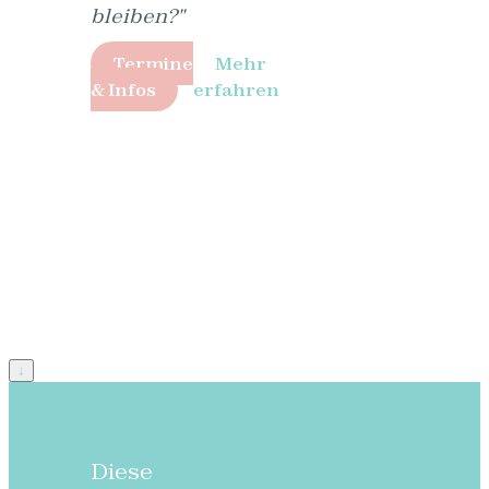
bleiben?"
Termine
Mehr
& Infos
erfahren
↓
Diese