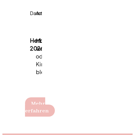
Datum
Art
Kosten
Treffpunkt
Herbst
Mutter
€
3
entfaltungsRaum
,
2026
werden
120.-
Universitätsstraße
oder
24/2,
Kinderlosfrei
6020
bleiben?
Innsbruck
↗
Mehr
erfahren