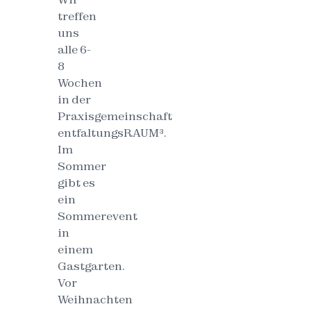
treffen
uns
alle 6-
8
Wochen
in der
Praxisgemeinschaft
entfaltungsRAUM³.
Im
Sommer
gibt es
ein
Sommerevent
in
einem
Gastgarten.
Vor
Weihnachten