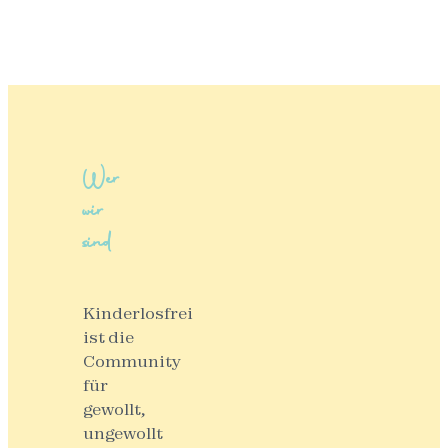
Wer
wir
sind
Kinderlosfrei
ist die
Community
für
gewollt,
ungewollt